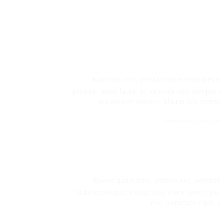
Nam orci orci, pretium vel elementum eu
pretium turpis lacus, ut vehicula odio tempo
sed laoreet suscipit. Mauris sed semper u
Jane Woe -
Job Title
Donec quam felis, ultricies nec, pellent
Nulla consequat massa quis enim. Donec pede j
nec, vulputate eget, a