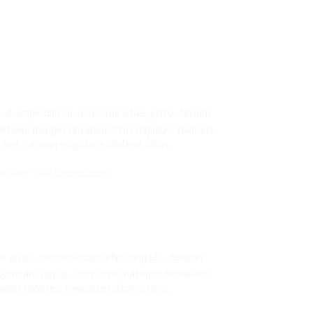
ut, imperdiet a, venenatis vitae, justo. Nullam
retium. Integer tincidunt. Cras dapibus. Vivamus
si. Aenean vulputate eleifend tellus.
am Woe -
CEO
ThemeForest
t amet, consectetuer adipiscing elit. Aenean
 Aenean massa. Cum sociis natoque penatibus
rient montes, nascetur ridiculus mus.