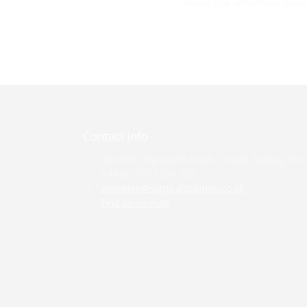
Robert Roe -
WordPress Specia
Contact Info
Unit 860, Plymouth Road, Slough Trading Esta
+44 (0) 1753 299 353
enquiries@surgicalsolution.co.uk
Find us on map