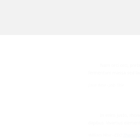
Nam orci orci, pret
fermentum massa sed laore
Jane Woe -
Job Title
In enim justo, rhonc
dapibus. Vivamus element
William Woe -
CEO
ThemeFo