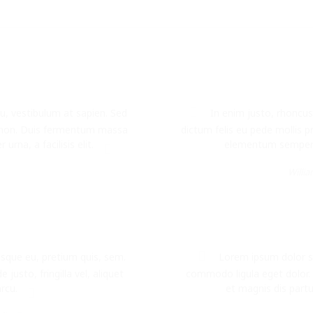
, vestibulum at sapien. Sed
In enim justo, rhoncus 
r non. Duis fermentum massa
dictum felis eu pede mollis p
rna, a facilisis elit.
elementum semper ni
Willi
esque eu, pretium quis, sem.
Lorem ipsum dolor si
usto, fringilla vel, aliquet
commodo ligula eget dolor.
rcu.
et magnis dis partu