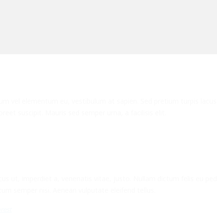
ium vel elementum eu, vestibulum at sapien. Sed pretium turpis lacus
et suscipit. Mauris sed semper urna, a facilisis elit.
us ut, imperdiet a, venenatis vitae, justo. Nullam dictum felis eu ped
um semper nisi. Aenean vulputate eleifend tellus.
rest