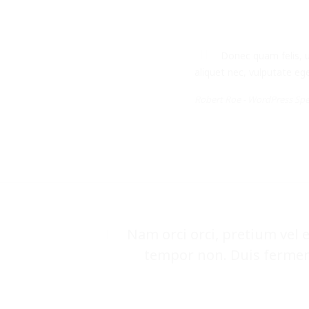
Donec quam felis, ul
aliquet nec, vulputate ege
Robert Roe -
WordPress Spec
Nam orci orci, pretium vel 
tempor non. Duis ferment