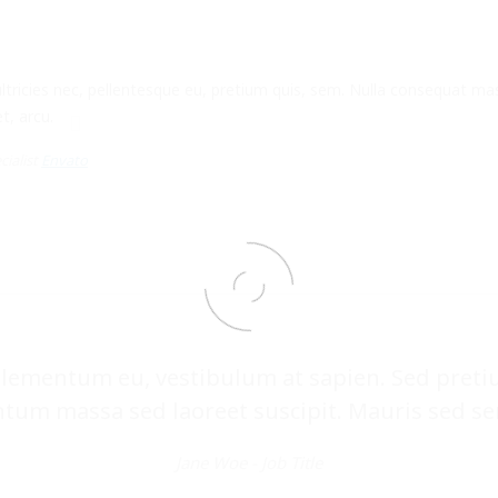
tricies nec, pellentesque eu, pretium quis, sem. Nulla consequat mass
t, arcu.
ialist
Envato
elementum eu, vestibulum at sapien. Sed pretiu
um massa sed laoreet suscipit. Mauris sed sempe
Jane Woe -
Job Title