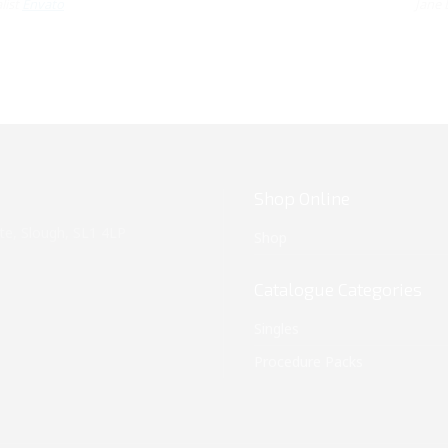
list
Envato
Jane 
Shop Online
te, Slough, SL1 4LP
Shop
Catalogue Categories
Singles
Procedure Packs